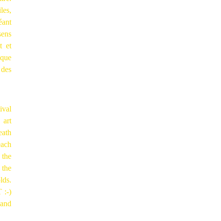
les,
éant
sens
t et
ique
 des
ival
 art
eath
each
 the
 the
lds.
 :-)
 and